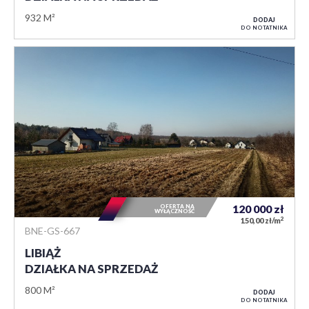
932 M²
DODAJ
DO NOTATNIKA
OFERTA NA
120 000
zł
WYŁĄCZNOŚĆ
2
150,00 zł/m
BNE-GS-667
LIBIĄŻ
DZIAŁKA NA SPRZEDAŻ
800 M²
DODAJ
DO NOTATNIKA