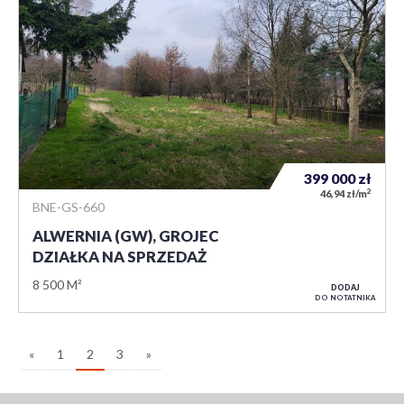
399 000
zł
2
46,94 zł/m
BNE-GS-660
ALWERNIA (GW), GROJEC
DZIAŁKA NA SPRZEDAŻ
8 500 M²
DODAJ
DO NOTATNIKA
«
1
2
3
»