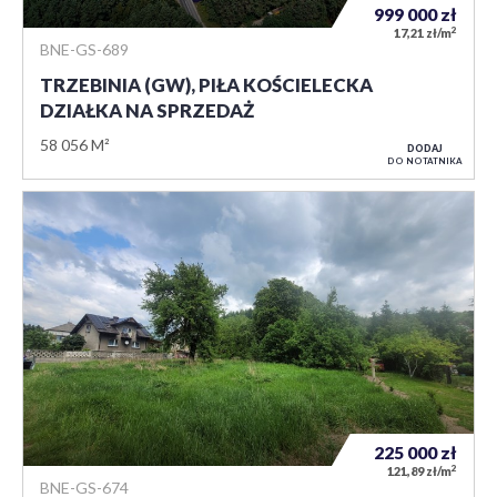
999 000
zł
2
17,21 zł/m
BNE-GS-689
TRZEBINIA (GW), PIŁA KOŚCIELECKA
DZIAŁKA NA SPRZEDAŻ
58 056 M²
DODAJ
DO NOTATNIKA
225 000
zł
2
121,89 zł/m
BNE-GS-674