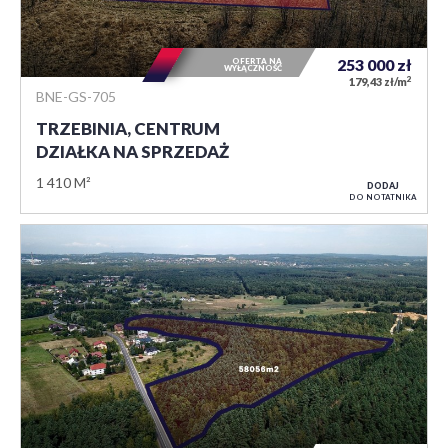
OFERTA NA
253 000
zł
WYŁĄCZNOŚĆ
2
179,43 zł/m
BNE-GS-705
TRZEBINIA, CENTRUM
DZIAŁKA NA SPRZEDAŻ
1 410 M²
DODAJ
DO NOTATNIKA