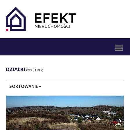
Toggl
naviga
DZIAŁKI
22 OFERTY
SORTOWANIE