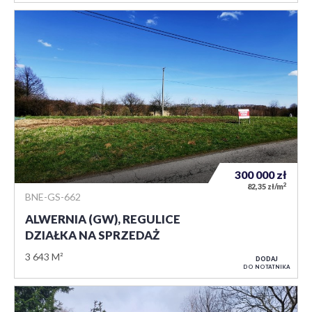
300 000
zł
2
82,35 zł/m
BNE-GS-662
ALWERNIA (GW), REGULICE
DZIAŁKA NA SPRZEDAŻ
3 643 M²
DODAJ
DO NOTATNIKA