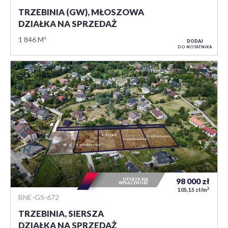
TRZEBINIA (GW), MŁOSZOWA
DZIAŁKA NA SPRZEDAŻ
1 846 M²
DODAJ
DO NOTATNIKA
OFERTA NA
98 000
zł
WYŁĄCZNOŚĆ
2
105,15 zł/m
BNE-GS-672
TRZEBINIA, SIERSZA
DZIAŁKA NA SPRZEDAŻ