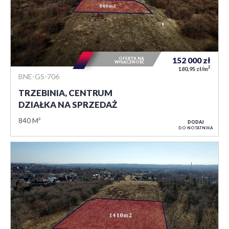
OFERTA NA
152 000
zł
WYŁĄCZNOŚĆ
2
180,95 zł/m
BNE-GS-706
TRZEBINIA, CENTRUM
DZIAŁKA NA SPRZEDAŻ
840 M²
DODAJ
DO NOTATNIKA