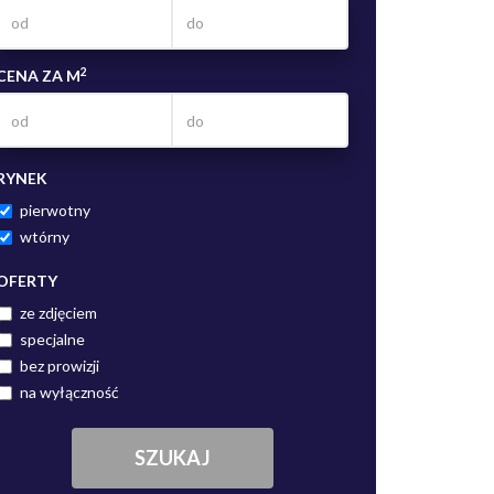
2
CENA ZA M
RYNEK
pierwotny
wtórny
OFERTY
ze zdjęciem
specjalne
bez prowizji
na wyłączność