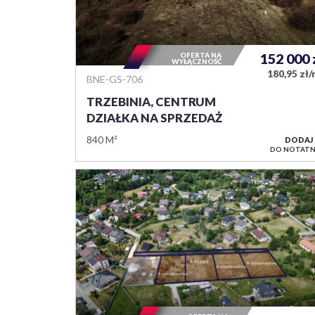
OFERTA NA
152 000
WYŁĄCZNOŚĆ
180,95 zł
BNE-GS-706
TRZEBINIA, CENTRUM
DZIAŁKA NA SPRZEDAŻ
840 M²
DODAJ
DO NOTATN