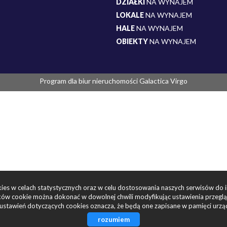
DZIAŁKI
NA WYNAJEM
LOKALE
NA WYNAJEM
HALE
NA WYNAJEM
OBIEKTY
NA WYNAJEM
Program dla biur nieruchomości
Galactica Virgo
okies w celach statystycznych oraz w celu dostosowania naszych serwisów do 
ów cookie można dokonać w dowolnej chwili modyfikując ustawienia przegląda
ustawień dotyczących cookies oznacza, że będą one zapisane w pamięci urzą
rozumiem