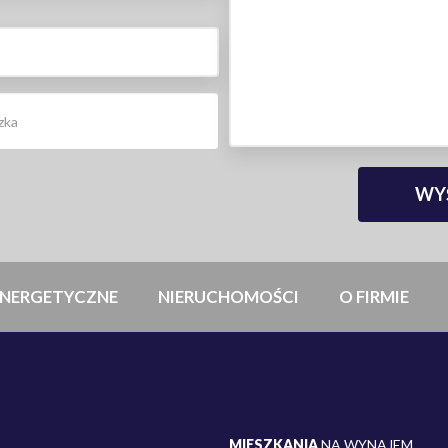
NERGETYCZNE
NIERUCHOMOŚCI
O FIRMIE
MIESZKANIA
NA WYNAJEM