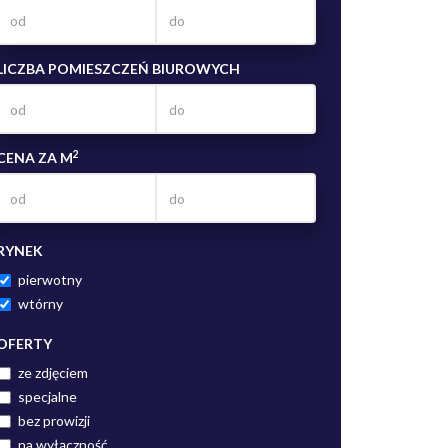
LICZBA POMIESZCZEŃ BIUROWYCH
2
CENA ZA M
RYNEK
pierwotny
wtórny
OFERTY
ze zdjęciem
specjalne
bez prowizji
na wyłączność