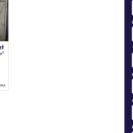
zł
2
/m
IKA