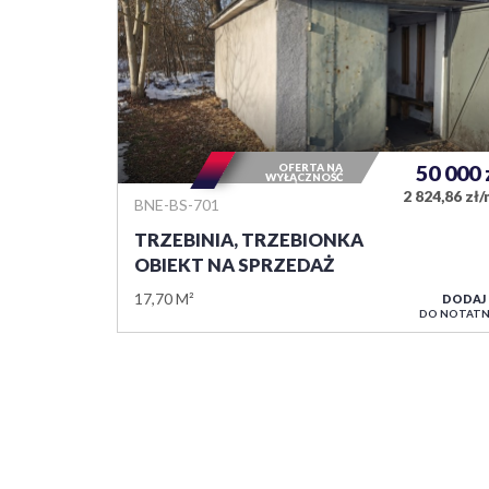
OFERTA NA
50 000
WYŁĄCZNOŚĆ
2 824,86 zł
BNE-BS-701
TRZEBINIA, TRZEBIONKA
OBIEKT NA SPRZEDAŻ
17,70 M²
DODAJ
DO NOTATN