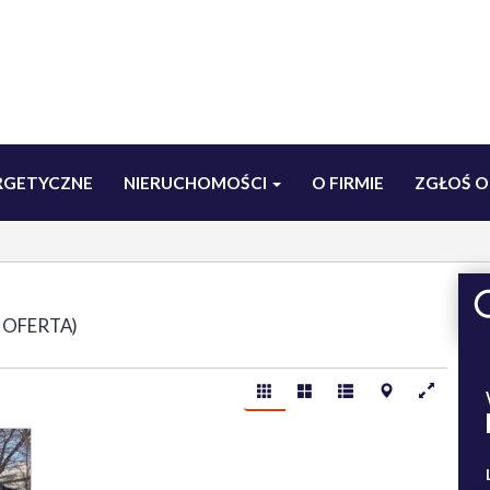
RGETYCZNE
NIERUCHOMOŚCI
O FIRMIE
ZGŁOŚ O
 OFERTA