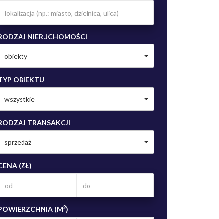
RODZAJ NIERUCHOMOŚCI
obiekty
TYP OBIEKTU
wszystkie
RODZAJ TRANSAKCJI
sprzedaż
CENA (ZŁ)
2
POWIERZCHNIA (M
)