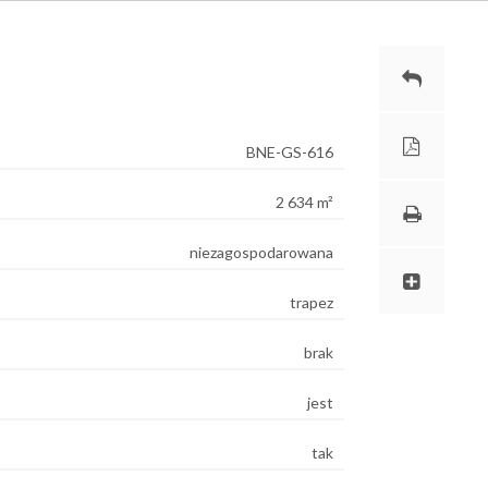
182
BNE-GS-616
2 634 m²
niezagospodarowana
trapez
brak
jest
tak