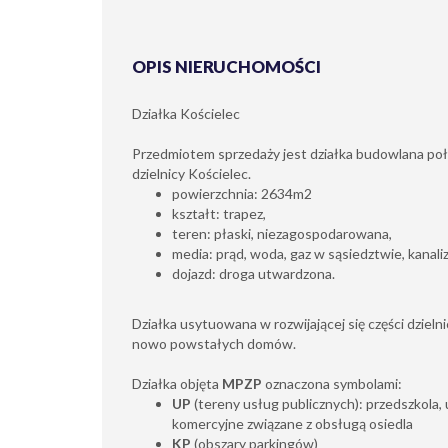
OPIS NIERUCHOMOŚCI
Działka Kościelec
Przedmiotem sprzedaży jest działka budowlana p
dzielnicy Kościelec.
powierzchnia: 2634m2
kształt: trapez,
teren: płaski, niezagospodarowana,
media: prąd, woda, gaz w sąsiedztwie, kanaliza
dojazd: droga utwardzona.
Działka usytuowana w rozwijającej się części dzieln
nowo powstałych domów.
Działka objęta
MPZP
oznaczona symbolami:
UP
(tereny usług publicznych): przedszkola, 
komercyjne związane z obsługą osiedla
KP
(obszary parkingów)