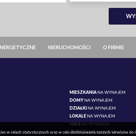
NERGETYCZNE
NIERUCHOMOŚCI
O FIRMIE
MIESZKANIA
NA WYNAJEM
DOMY
NA WYNAJEM
DZIAŁKI
NA WYNAJEM
LOKALE
NA WYNAJEM
HALE
NA WYNAJEM
OBIEKTY
NA WYNAJEM
okies w celach statystycznych oraz w celu dostosowania naszych serwisów do 