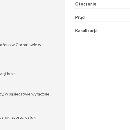
Otoczenie
Prąd
Kanalizacja
ołożona w Chrzanowie w
cji brak,
icy, w sąsiedztwie wyłącznie
usługi sportu, usługi