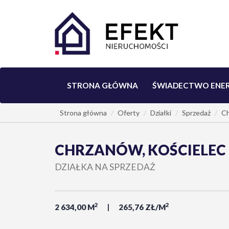
STRONA GŁÓWNA
ŚWIADECTWO ENE
Strona główna
Oferty
Działki
Sprzedaż
C
CHRZANÓW, KOŚCIELEC
DZIAŁKA NA SPRZEDAŻ
2
2
2 634,00 M
265,76 ZŁ/M