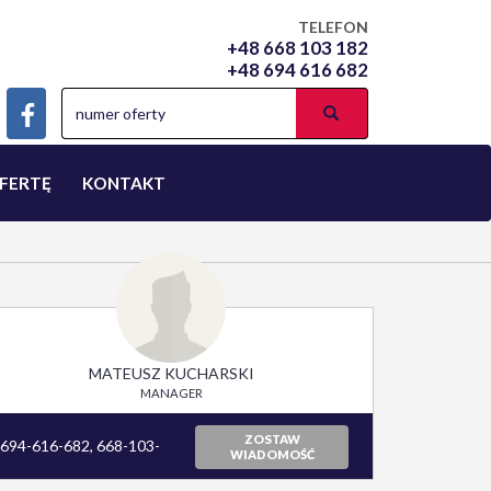
TELEFON
+48 668 103 182
+48 694 616 682
FERTĘ
KONTAKT
MATEUSZ KUCHARSKI
MANAGER
ZOSTAW
694-616-682, 668-103-
WIADOMOŚĆ