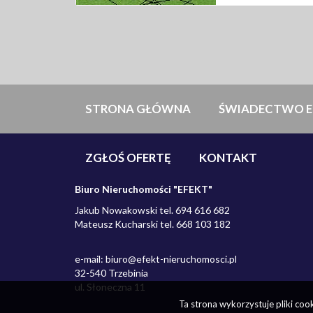
STRONA GŁÓWNA
ŚWIADECTWO E
ZGŁOŚ OFERTĘ
KONTAKT
Biuro Nieruchomości "EFEKT"
Jakub Nowakowski tel. 694 616 682
Mateusz Kucharski tel. 668 103 182
e-mail:
biuro@efekt-nieruchomosci.pl
32-540 Trzebinia
ul. Słoneczna 11
Ta strona wykorzystuje pliki co