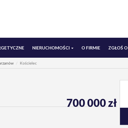
RGETYCZNE
NIERUCHOMOŚCI
O FIRMIE
ZGŁOŚ O
hrzanów
Kościelec
700 000 zł