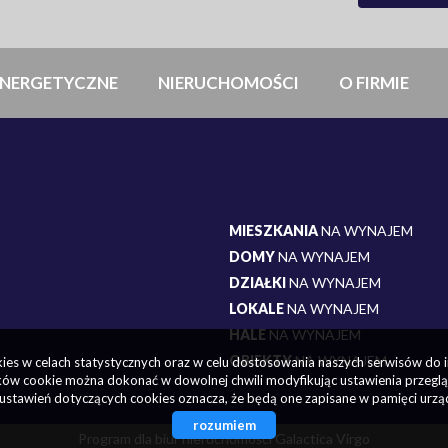
NERGETYCZNE
NIERUCHOMOŚCI
O FIRMIE
MIESZKANIA
NA WYNAJEM
DOMY
NA WYNAJEM
DZIAŁKI
NA WYNAJEM
LOKALE
NA WYNAJEM
HALE
NA WYNAJEM
OBIEKTY
NA WYNAJEM
okies w celach statystycznych oraz w celu dostosowania naszych serwisów do 
ów cookie można dokonać w dowolnej chwili modyfikując ustawienia przegląda
ustawień dotyczących cookies oznacza, że będą one zapisane w pamięci urzą
rozumiem
Program dla biur nieruchomości
Galactica Virgo