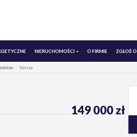
RGETYCZNE
NIERUCHOMOŚCI
O FIRMIE
ZGŁOŚ O
zebinia
Siersza
149 000 zł