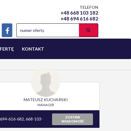
TELEFON
+48 668 103 182
+48 694 616 682
FERTĘ
KONTAKT
MATEUSZ KUCHARSKI
MANAGER
ZOSTAW
694-616-682, 668-103-
WIADOMOŚĆ