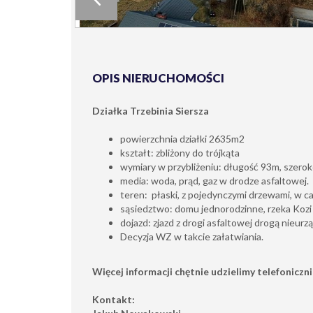
OPIS NIERUCHOMOŚCI
Działka Trzebinia Siersza
powierzchnia działki 2635m2
kształt: zbliżony do trójkąta
wymiary w przybliżeniu: długość 93m, szero
media: woda, prąd, gaz w drodze asfaltowej.
teren: płaski, z pojedynczymi drzewami, w ca
sąsiedztwo: domu jednorodzinne, rzeka Kozi
dojazd: zjazd z drogi asfaltowej drogą nieur
Decyzja WZ w takcie załatwiania.
Więcej informacji chętnie udzielimy telefoniczni
Kontakt: