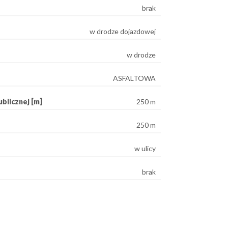
brak
w drodze dojazdowej
w drodze
ASFALTOWA
blicznej [m]
250 m
250 m
w ulicy
brak