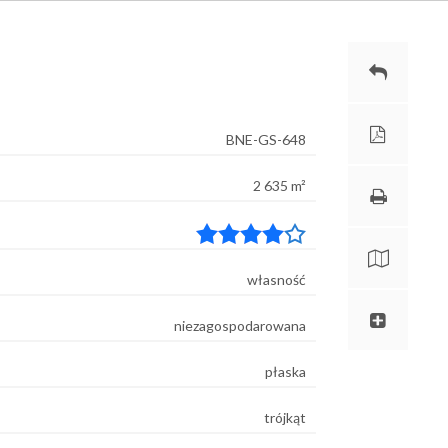
182
BNE-GS-648
2 635 m²
własność
niezagospodarowana
płaska
trójkąt