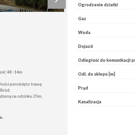
Ogrodzenie działki
Gaz
Woda
Dojazd
Odległość do komunikacji pu
kość 48 -14m
Odl. do sklepu [m]
łości porośnięty trawą
Prąd
 Bród.
ządzoną na odcinku 25m.
Kanalizacja
e.