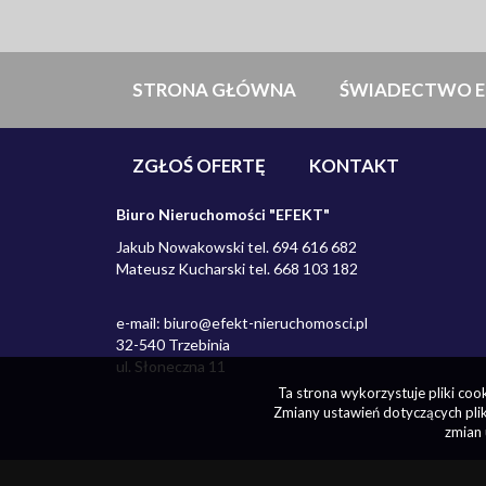
STRONA GŁÓWNA
ŚWIADECTWO E
ZGŁOŚ OFERTĘ
KONTAKT
Biuro Nieruchomości "EFEKT"
Jakub Nowakowski tel. 694 616 682
Mateusz Kucharski tel. 668 103 182
e-mail:
biuro@efekt-nieruchomosci.pl
32-540 Trzebinia
ul. Słoneczna 11
Ta strona wykorzystuje pliki co
Zmiany ustawień dotyczących plik
zmian 