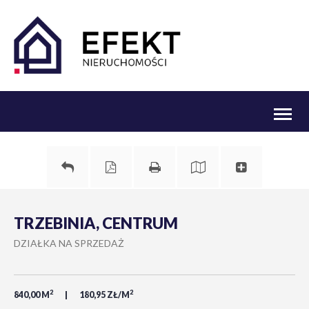
Toggl
naviga
TRZEBINIA, CENTRUM
DZIAŁKA NA SPRZEDAŻ
2
2
840,00 M
180,95 ZŁ/M